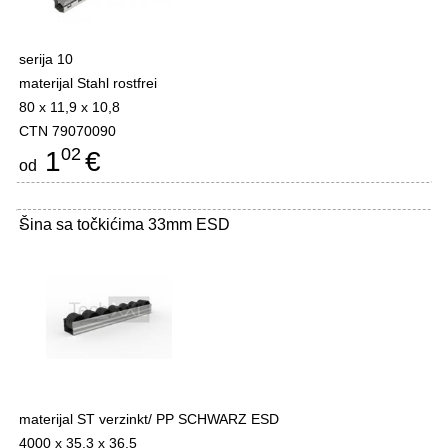
serija 10
materijal Stahl rostfrei
80 x 11,9 x 10,8
CTN 79070090
02
1
€
od
Šina sa točkićima 33mm ESD
-
materijal ST verzinkt/ PP SCHWARZ ESD
4000 x 35,3 x 36,5