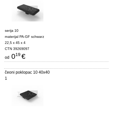
serija 10
materijal PA-GF schwarz
22,5 x 45 x 4
CTN 39269097
19
0
€
od
čeoni poklopac 10 40x40
1