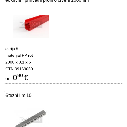
pokrivni i prihvatni profil 6 crveni 2000mm
-
serija 6
materijal PP rot
2000 x 9,1 x 6
CTN 39169050
90
0
€
od
Stezni lim 10
-