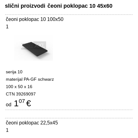
slični proizvodi
čeoni poklopac 10 45x60
čeoni poklopac 10 100x50
1
serija 10
materijal PA-GF schwarz
100 x 50 x 16
CTN 39269097
07
1
€
od
čeoni poklopac 22,5x45
1