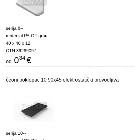
serija 8--
materijal PA-GF grau
40 x 40 x 12
CTN 39269097
34
0
€
od
čeoni poklopac 10 90x45 elektrostatički provodljiva
serija 10--