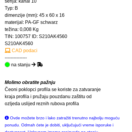
serija: kanal 10
Typ: B
dimenzije (mm): 45 x 60 x 16
materijal: PA-GF schwarz
težina: 0,008 Kg
TIN:
100757
ID: S210AK4560
S210AK4560
CAD podaci
---------------
na stanju
Molimo obratite pažnju
Čeoni poklopci profila se koriste za zatvaranje
kraja profila i pružaju pouzdanu zaštitu od
ozljeda uslijed reznih rubova profila
Ovde možete brzo i lako zatražiti trenutno najbolju moguću
ponudu. Odmah ćete je dobiti, uključujući vreme isporuke i