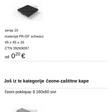
serija 10
materijal PA-GF schwarz
45 x 45 x 16
CTN 39269097
20
0
€
od
Još iz te kategorije
čeone-zaštitne kape
čeoni poklopac 8 160x60 sivi