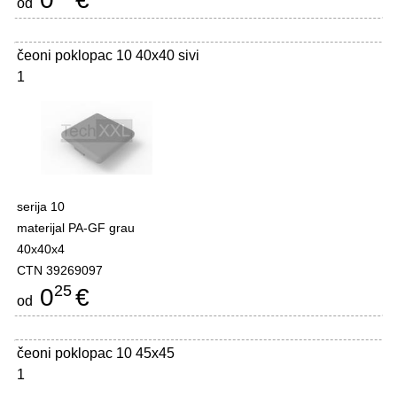
od
čeoni poklopac 10 40x40 sivi
1
serija 10
materijal PA-GF grau
40x40x4
CTN 39269097
25
0
€
od
čeoni poklopac 10 45x45
1