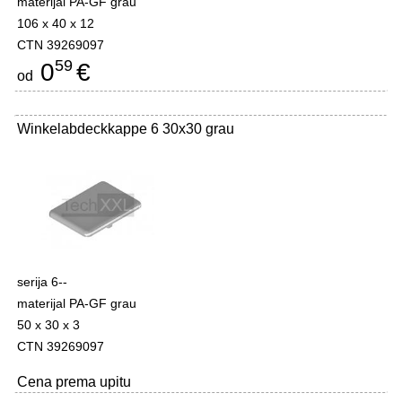
materijal PA-GF grau
106 x 40 x 12
CTN 39269097
59
0
€
od
Winkelabdeckkappe 6 30x30 grau
serija 6--
materijal PA-GF grau
50 x 30 x 3
CTN 39269097
Cena prema upitu