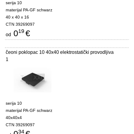
serija 10
materijal PA-GF schwarz
40 x 40 x 16
CTN 39269097
19
0
€
od
čeoni poklopac 10 40x40 elektrostatički provodljiva
1
serija 10
materijal PA-GF schwarz
40x40x4
CTN 39269097
34
0
€