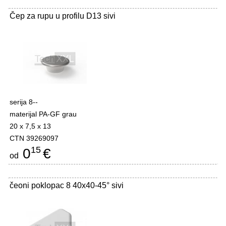
Čep za rupu u profilu D13 sivi
serija 8--
materijal PA-GF grau
20 x 7,5 x 13
CTN 39269097
15
0
€
od
čeoni poklopac 8 40x40-45° sivi