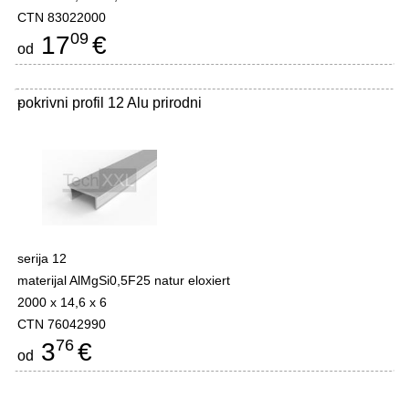
CTN 83022000
09
17
€
od
pokrivni profil 12 Alu prirodni
-
serija 12
materijal AlMgSi0,5F25 natur eloxiert
2000 x 14,6 x 6
CTN 76042990
76
3
€
od