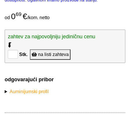
dostupnost. Uglavnom imamo proizvode na stanju.
69
0
€
od
/kom. netto
zahtev za najpovoljniju jediničnu cenu
⮮
Stk.
na listi zahteva
odgovarajući pribor
Auminijumski profil