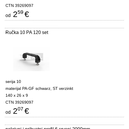
CTN 39269097
59
2
€
od
Ručka 10 PA 120 set
-
serija 10
materijal PA-GF schwarz, ST verzinkt
140 x 26 x 9
CTN 39269097
07
2
€
od