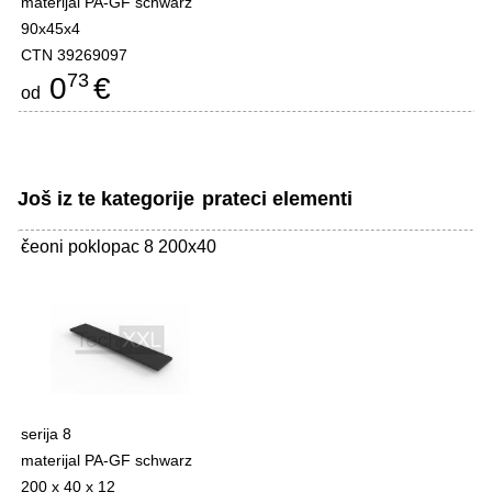
materijal PA-GF schwarz
90x45x4
CTN 39269097
73
0
€
od
Još iz te kategorije
prateci elementi
čeoni poklopac 8 200x40
-
serija 8
materijal PA-GF schwarz
200 x 40 x 12