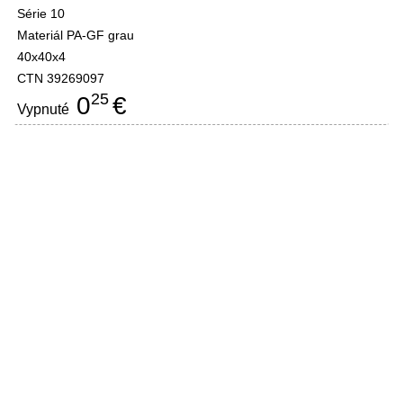
Série 10
Materiál PA-GF grau
40x40x4
CTN 39269097
25
0
€
Vypnuté