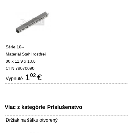
Série 10--
Materiál Stahl rostfrei
80 x 11,9 x 10,8
CTN 79070090
02
1
€
Vypnuté
Viac z kategórie
Príslušenstvo
Držiak na šálku otvorený
-