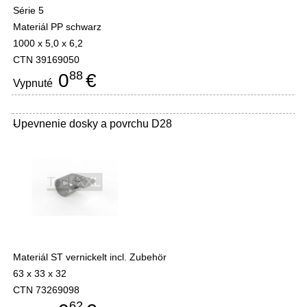
Série 5
Materiál PP schwarz
1000 x 5,0 x 6,2
CTN 39169050
88
0
€
Vypnuté
Upevnenie dosky a povrchu D28
-
Materiál ST vernickelt incl. Zubehör
63 x 33 x 32
CTN 73269098
62