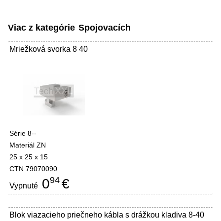
Viac z kategórie
Spojovacích
Mriežková svorka 8 40
Série 8--
Materiál ZN
25 x 25 x 15
CTN 79070090
94
0
€
Vypnuté
Blok viazacieho priečneho kábla s drážkou kladiva 8-40