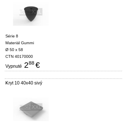
Série 8
Materiál Gummi
Ø 50 x 58
CTN 40170000
88
2
€
Vypnuté
Kryt 10 40x40 sivý
-