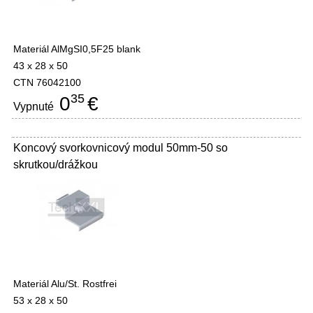
Materiál AlMgSI0,5F25 blank
43 x 28 x 50
CTN 76042100
35
0
€
Vypnuté
Koncový svorkovnicový modul 50mm-50 so
skrutkou/drážkou
Materiál Alu/St. Rostfrei
53 x 28 x 50