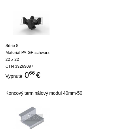
Série 8--
Materiál PA-GF schwarz
22 x 22
CTN 39269097
66
0
€
Vypnuté
Koncový terminálový modul 40mm-50