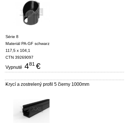
Série 8
Materiál PA-GF schwarz
117,5 x 104,1
CTN 39269097
81
4
€
Vypnuté
Krycí a zostrelený profil 5 čierny 1000mm
-