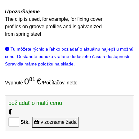
Upozorňujeme
The clip is used, for example, for fixing cover
profiles on groove profiles and is galvanized
from spring steel
Tu môžete rýchlo a ľahko požiadať o aktuálnu najlepšiu možnú
cenu. Dostanete ponuku vrátane dodacieho času a dostupnosti.
Spravidla máme položku na sklade.
81
0
€
Vypnuté
/Počítačov. netto
požiadať o malú cenu
⮮
Stk.
v zozname žadá