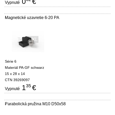
0
€
Vypnuté
Magnetické uzavretie 6-20 PA
-
Série 6
Materiál PA-GF schwarz
15 x 28 x 14
CTN 39269097
35
1
€
Vypnuté
Parabolická pružina M10 D50x58
-