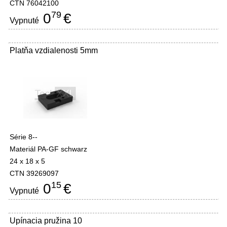
CTN 76042100
79
0
€
Vypnuté
Platňa vzdialenosti 5mm
Série 8--
Materiál PA-GF schwarz
24 x 18 x 5
CTN 39269097
15
0
€
Vypnuté
Upínacia pružina 10