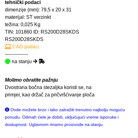
tehnički podaci
dimenzije (mm): 79,5 x 20 x 31
materijal: ST verzinkt
težina: 0,025 Kg
TIN:
101860
ID: RS200D28SKDS
RS200D28SKDS
CAD podaci
---------------
na stanju
Molimo obratite pažnju
Dvostrana bočna stezaljka koristi se, na
primjer, kao držač za pričvršćivanje ploča
Ovde možete brzo i lako zatražiti trenutno najbolju moguću
ponudu. Odmah ćete je dobiti, uključujući vreme isporuke i
dostupnost. Uglavnom imamo proizvode na stanju.