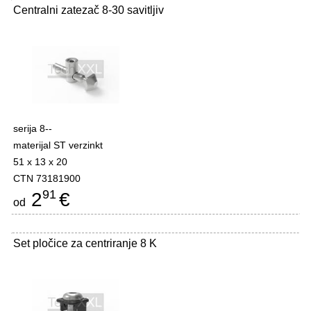
Centralni zatezač 8-30 savitljiv
serija 8--
materijal ST verzinkt
51 x 13 x 20
CTN 73181900
91
2
€
od
Set pločice za centriranje 8 K