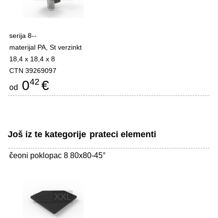
serija 8--
materijal PA, St verzinkt
18,4 x 18,4 x 8
CTN 39269097
42
0
€
od
Još iz te kategorije
prateci elementi
čeoni poklopac 8 80x80-45°
-