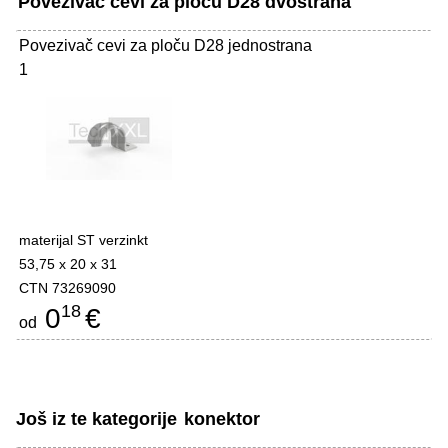
Povezivač cevi za ploču D28 dvostrana
Povezivač cevi za ploču D28 jednostrana
1
materijal ST verzinkt
53,75 x 20 x 31
CTN 73269090
18
0
€
od
Još iz te kategorije
konektor