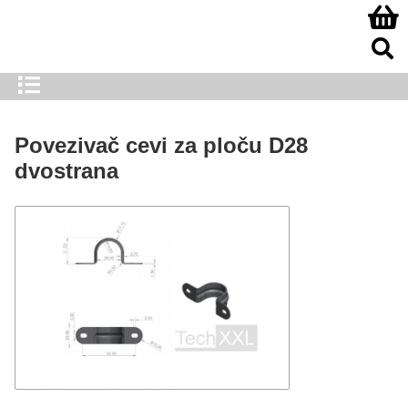
Povezivač cevi za ploču D28
dvostrana