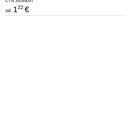
CTN 39269097
22
1
€
od