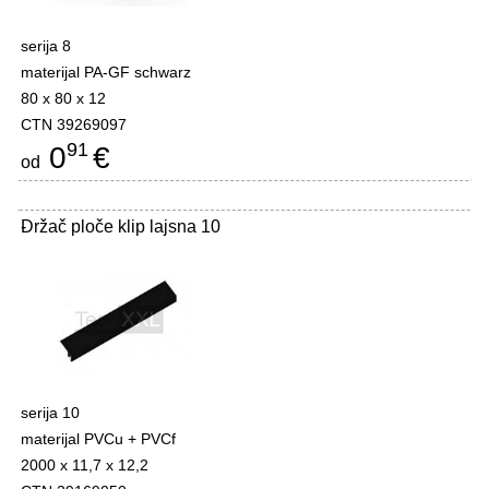
serija 8
materijal PA-GF schwarz
80 x 80 x 12
CTN 39269097
91
0
€
od
Držač ploče klip lajsna 10
-
serija 10
materijal PVCu + PVCf
2000 x 11,7 x 12,2