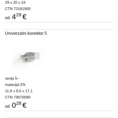
29 x 20 x 24
CTN 73181900
29
4
€
od
Univerzalni konektor 5
serija 5--
materijal ZN
11,8 x 8,6 x 17,1
CTN 79070090
28
0
€
od