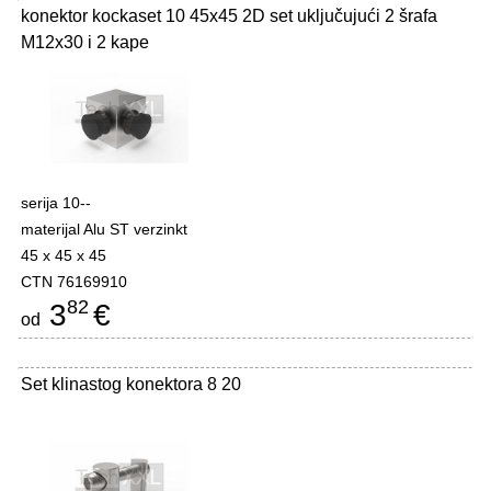
konektor kockaset 10 45x45 2D set uključujući 2 šrafa
M12x30 i 2 kape
serija 10--
materijal Alu ST verzinkt
45 x 45 x 45
CTN 76169910
82
3
€
od
Set klinastog konektora 8 20