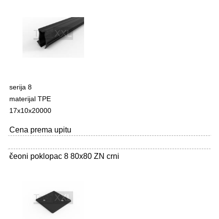
serija 8
materijal TPE
17x10x20000
Cena prema upitu
čeoni poklopac 8 80x80 ZN crni
-