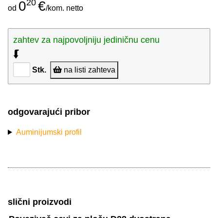
20
0
€
od
/kom. netto
zahtev za najpovoljniju jediničnu cenu
⮮
Stk.
na listi zahteva
odgovarajući pribor
Auminijumski profil
slični proizvodi