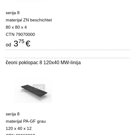
serija 8
materijal ZN beschichtet
80 x 80 x 4
CTN 79070000
75
3
€
od
čeoni poklopac 8 120x40 MW-linija
-
serija 8
materijal PA-GF grau
120 x 40 x 12