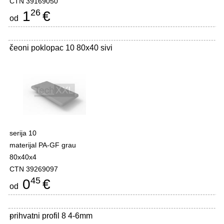
CTN 39169050
26
1
€
od
čeoni poklopac 10 80x40 sivi
-
serija 10
materijal PA-GF grau
80x40x4
CTN 39269097
45
0
€
od
prihvatni profil 8 4-6mm
-