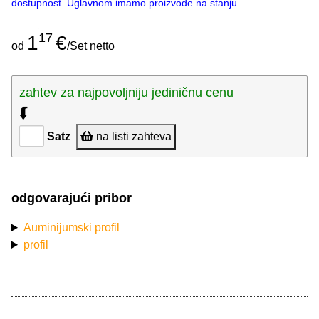
dostupnost. Uglavnom imamo proizvode na stanju.
17
1
€
od
/Set netto
zahtev za najpovoljniju jediničnu cenu
⮮
Satz
na listi zahteva
odgovarajući pribor
Auminijumski profil
profil