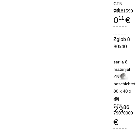
CTN
od
73181590
11
0
€
Zglob 8
-
80x40
serija 8
materijal
ZN
beschichtet
80 x 40 x
80
od
CTN
86
23
79070000
€