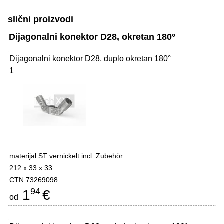
slični proizvodi
Dijagonalni konektor D28, okretan 180°
Dijagonalni konektor D28, duplo okretan 180°
1
materijal ST vernickelt incl. Zubehör
212 x 33 x 33
CTN 73269098
94
1
€
od