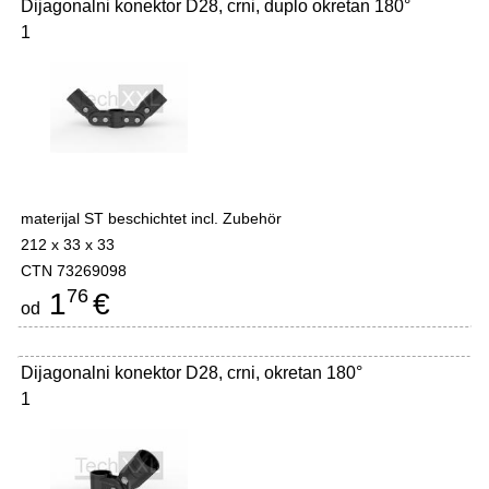
Dijagonalni konektor D28, crni, duplo okretan 180°
1
materijal ST beschichtet incl. Zubehör
212 x 33 x 33
CTN 73269098
76
1
€
od
Dijagonalni konektor D28, crni, okretan 180°
1