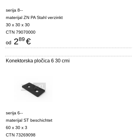
serija 8--
materijal ZN PA Stahl verzinkt
30 x 30 x 30
CTN 79070000
89
2
€
od
Konektorska pločica 6 30 crni
serija 6--
materijal ST beschichtet
60 x 30 x 3
CTN 73269098