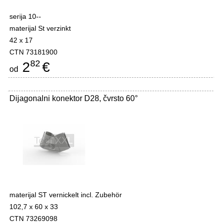
serija 10--
materijal St verzinkt
42 x 17
CTN 73181900
82
2
€
od
Dijagonalni konektor D28, čvrsto 60°
materijal ST vernickelt incl. Zubehör
102,7 x 60 x 33
CTN 73269098