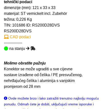
tehnički podaci
dimenzije (mm): 121 x 33 x 33
materijal: ST vernickelt incl. Zubehör
težina: 0,226 Kg
TIN:
101686
ID: RS200D28DVS
RS200D28DVS
CAD podaci
---------------
na stanju
Molimo obratite pažnju
Konektor se može ugraditi u sve cijevne
sustave izrađene od čelika / PE presvučenog,
nehrđajućeg čelika i aluminija s vanjskim
promjerom od 28 mm
Ovde možete brzo i lako zatražiti trenutno najbolju moguću
ponudu. Odmah ćete je dobiti, uključujući vreme isporuke i