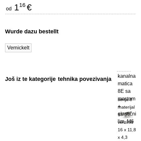
16
1
€
od
Wurde dazu bestellt
Vernickelt
kanalna
-
Još iz te kategorije
tehnika povezivanja
matica
8E sa
mostom
serija 8
+
materijal
elastični
ST
lim, M6
verzinkt
16 x 11,8
x 4,3