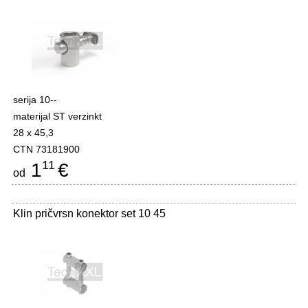
serija 10--
materijal ST verzinkt
28 x 45,3
CTN 73181900
11
1
€
od
Klin pričvrsn konektor set 10 45