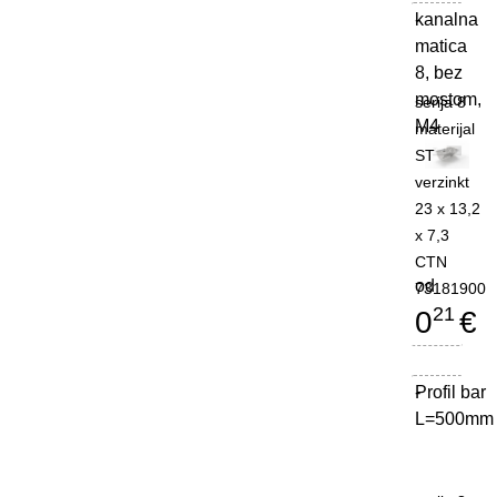
kanalna
-
matica
8, bez
mostom,
serija 8
M4
materijal
ST
verzinkt
23 x 13,2
x 7,3
CTN
od
73181900
21
0
€
Profil bar
-
L=500mm