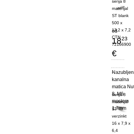
serija 8
materijal
ST blank
500 x
13,2 x 7,2
od
CTN
23
18
72166900
€
Nazubljen
-
kanalna
matica Nu
8, M6
serija 8
mostom
materijal
1,7mm
ST
verzinkt
16 x 7,9 x
6,4