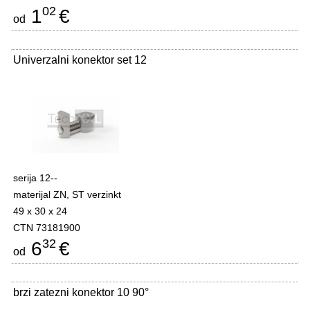
02
1
€
od
Univerzalni konektor set 12
serija 12--
materijal ZN, ST verzinkt
49 x 30 x 24
CTN 73181900
32
6
€
od
brzi zatezni konektor 10 90°