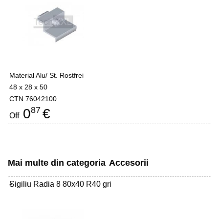
Material Alu/ St. Rostfrei
48 x 28 x 50
CTN 76042100
87
0
€
Off
Mai multe din categoria
Accesorii
Sigiliu Radia 8 80x40 R40 gri
-