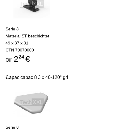
Serie 8
Material ST beschichtet
49 x 37 x 31
CTN 79070000
24
2
€
Off
Capac capac 8 3 x 40-120° gri
-
Serie 8