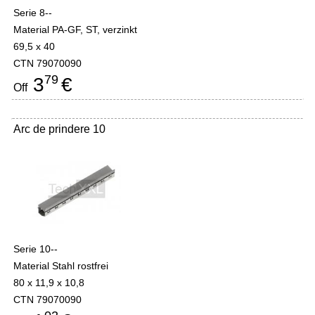
Serie 8--
Material PA-GF, ST, verzinkt
69,5 x 40
CTN 79070090
79
3
€
Off
Arc de prindere 10
Serie 10--
Material Stahl rostfrei
80 x 11,9 x 10,8
CTN 79070090