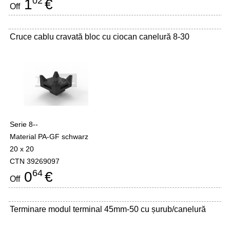
02
1
€
Off
Cruce cablu cravată bloc cu ciocan canelură 8-30
Serie 8--
Material PA-GF schwarz
20 x 20
CTN 39269097
64
0
€
Off
Terminare modul terminal 45mm-50 cu șurub/canelură