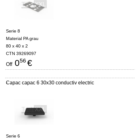
Serie 8
Material PA grau
80 x 40 x 2
CTN 39269097
56
0
€
Off
Capac capac 6 30x30 conductiv electric
-
Serie 6