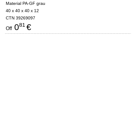
Material PA-GF grau
40 x 40 x 40 x 12
CTN 39269097
81
0
€
Off