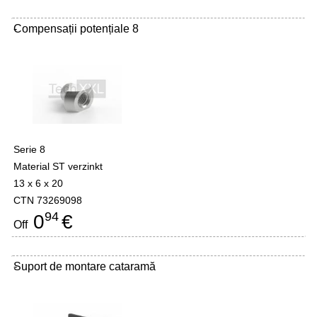
Compensații potențiale 8
-
Serie 8
Material ST verzinkt
13 x 6 x 20
CTN 73269098
94
0
€
Off
Suport de montare cataramă
-