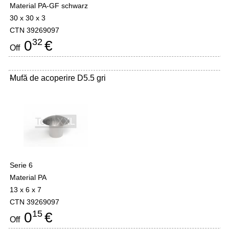
Material PA-GF schwarz
30 x 30 x 3
CTN 39269097
32
0
€
Off
Mufă de acoperire D5.5 gri
-
Serie 6
Material PA
13 x 6 x 7
CTN 39269097
15
0
€
Off