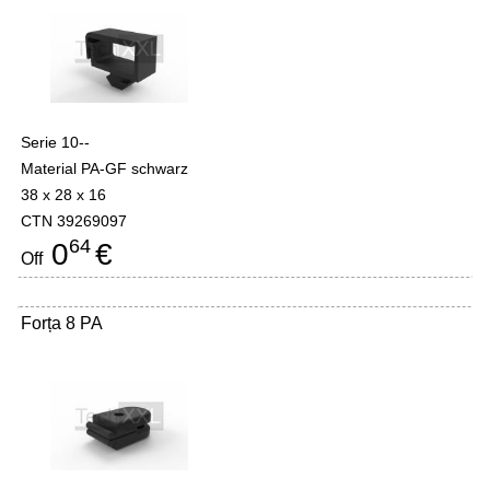
Serie 10--
Material PA-GF schwarz
38 x 28 x 16
CTN 39269097
64
0
€
Off
Forța 8 PA