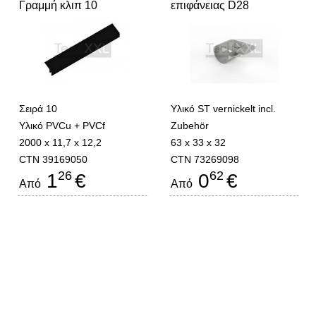
Γραμμή κλιπ 10
επιφάνειας D28
Σειρά 10
Υλικό ST vernickelt incl.
Υλικό PVCu + PVCf
Zubehör
2000 x 11,7 x 12,2
63 x 33 x 32
CTN 39169050
CTN 73269098
26
62
1
€
0
€
Από
Από