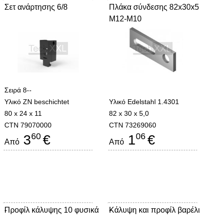
Σετ ανάρτησης 6/8
Πλάκα σύνδεσης 82x30x5
M12-M10
Σειρά 8--
Υλικό ZN beschichtet
Υλικό Edelstahl 1.4301
80 x 24 x 11
82 x 30 x 5,0
CTN 79070000
CTN 73269060
60
06
3
€
1
€
Από
Από
Προφίλ κάλυψης 10 φυσικά
-
Κάλυψη και προφίλ βαρέλι
-