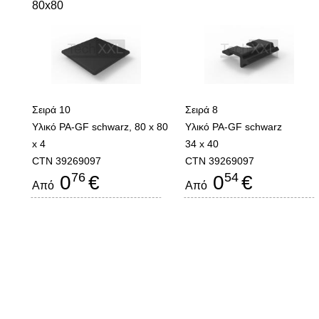
80x80
Σειρά 10
Σειρά 8
Υλικό PA-GF schwarz, 80 x 80
Υλικό PA-GF schwarz
x 4
34 x 40
CTN 39269097
CTN 39269097
76
54
0
€
0
€
Από
Από