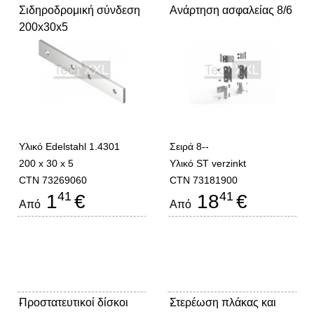
Σιδηροδρομική σύνδεση
Ανάρτηση ασφαλείας 8/6
200x30x5
Υλικό Edelstahl 1.4301
Σειρά 8--
200 x 30 x 5
Υλικό ST verzinkt
CTN 73269060
CTN 73181900
41
41
1
€
18
€
Από
Από
Προστατευτικοί δίσκοι
-
Στερέωση πλάκας και
-