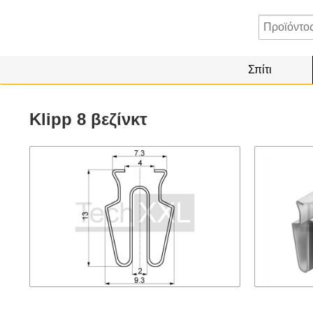
Σπίτι
Klipp 8 βεζίνκτ