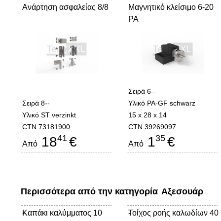
Ανάρτηση ασφαλείας 8/8
Μαγνητικό κλείσιμο 6-20
PA
Σειρά 6--
Σειρά 8--
Υλικό PA-GF schwarz
Υλικό ST verzinkt
15 x 28 x 14
CTN 73181900
CTN 39269097
41
35
18
€
1
€
Από
Από
Περισσότερα από την κατηγορία
Αξεσουάρ
Καπάκι καλύμματος 10
-
Τοίχος ροής καλωδίων 40
-